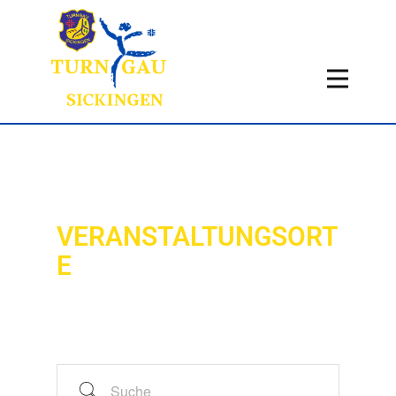
Home
Aktuelles
Termine
Fachbereiche
Über uns
VERANSTALTUNGSORT
Infos
E
Historie
Kontakt
Suche