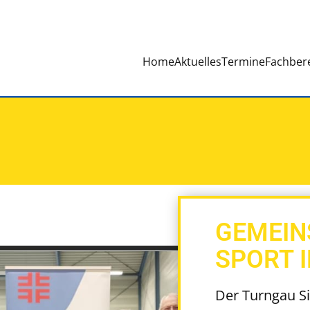
Home
Aktuelles
Termine
Fachber
GEMEIN
SPORT I
Der Turngau Si