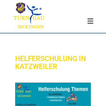
Home
Aktuelles
Termine
Fachbereiche
Über uns
HELFERSCHULUNG IN
Infos
KATZWEILER
Historie
Kontakt