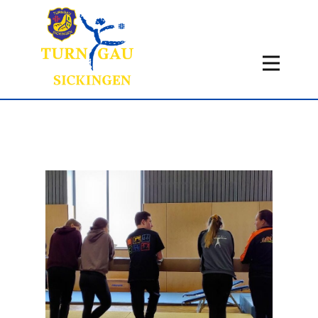
Home
Aktuelles
Termine
Fachbereiche
Über uns
Infos
Historie
Kontakt