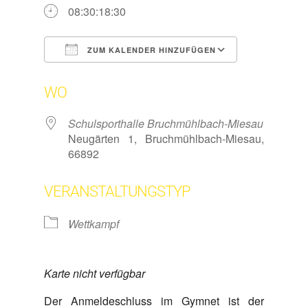
08:30:18:30
ZUM KALENDER HINZUFÜGEN
ICS herunterladen
Google Kal
WO
Schulsporthalle Bruchmühlbach-Miesau
Neugärten 1, Bruchmühlbach-Miesau,
66892
VERANSTALTUNGSTYP
Wettkampf
Karte nicht verfügbar
Der Anmeldeschluss im Gymnet ist der